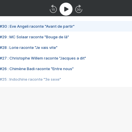
#30 : Eve Angeli raconte "Avant de partir"
#29 : MC Solaar raconte "Bouge de là"
28 : Lorie raconte "Je vais vite"
#27 : Christophe Willem raconte "Jacques a dit"
#26 : Chimène Badi raconte "Entre nous"
#25 : Indochine raconte "3e sexe"
#24 : Zaho raconte "C'est chelou"
#23 : Patrick Bruel raconte "Au café des délices"
#22 : Kyo raconte "Le chemin"
#21 : Nolwenn Leroy raconte "Cassé"