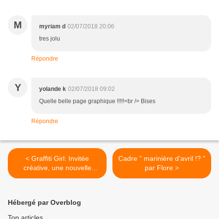
M
myriam d
02/07/2018 20:06
tres jolu
Répondre
Y
yolande k
02/07/2018 09:02
Quelle belle page graphique !!!!!<br /> Bises
Répondre
< Graffiti Girl: Invitée
Cadre " marinière d'avril !? "
créative, une nouvelle
par Flore >
page!
Hébergé par Overblog
Top articles