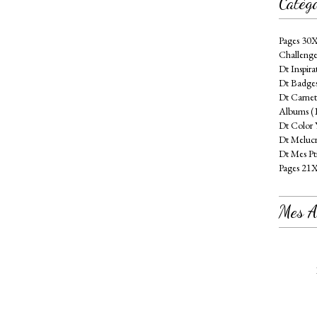
Catégo
Pages 30
Challenge
Dt Inspira
Dt Badges
Dt Carnet
Albums (
Dt Color 
Dt Melucr
Dt Mes Pt
Pages 21
Mes At