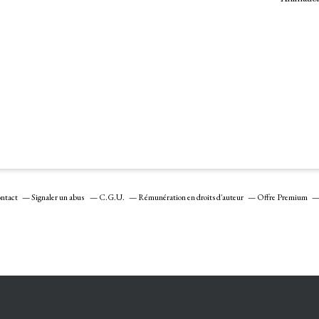
ntact
Signaler un abus
C.G.U.
Rémunération en droits d'auteur
Offre Premium