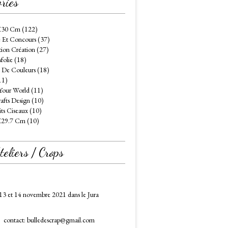
ries
X30 Cm (122)
 Et Concours (37)
tion Création (27)
folie (18)
 De Couleurs (18)
11)
Your World (11)
afts Design (10)
its Ciseaux (10)
X29.7 Cm (10)
eliers / Crops
13 et 14 novembre 2021 dans le Jura
contact: bulledescrap@gmail.com