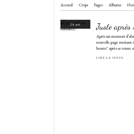
Accueil
Crops
Pages
Albums
Hom
Juste après 
14 avr.
Après un moment d’absen
nouvelle page mettant d
heures" après sa venue 
LIRE LA SUITE