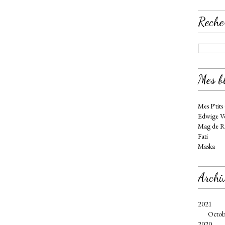
Reche
Mes bl
Mes P'tits
Edwige Ve
Mag de R
Fati
Maska
Archi
2021
Octob
2020