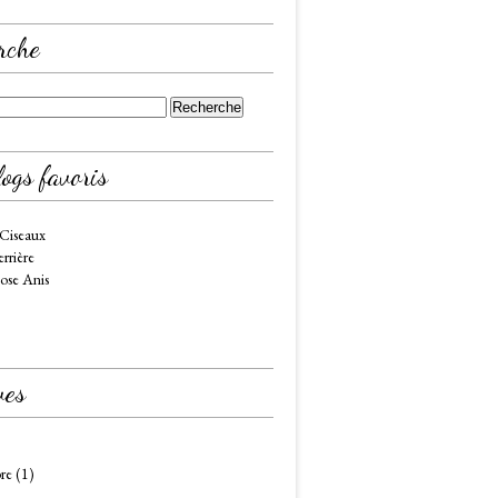
rche
ogs favoris
 Ciseaux
rrière
ose Anis
ves
re
(1)