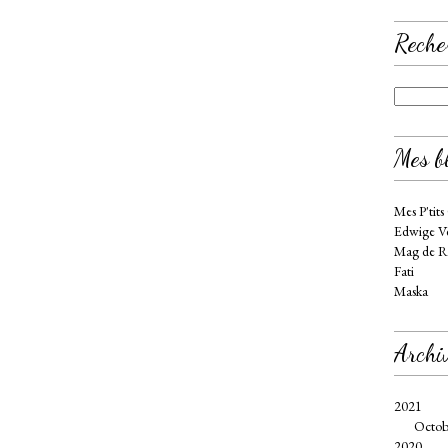
Reche
Mes bl
Mes P'tits
Edwige Ve
Mag de R
Fati
Maska
Archi
2021
Octob
2020