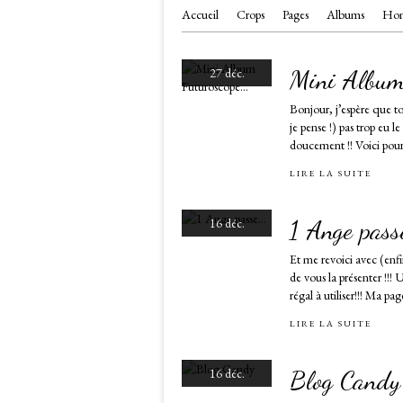
Accueil
Crops
Pages
Albums
Hom
Mini Album 
27 déc.
Bonjour, j’espère que 
je pense !) pas trop eu 
doucement !! Voici pour
LIRE LA SUITE
1 Ange passe
16 déc.
Et me revoici avec (enfi
de vous la présenter !!
régal à utiliser!!! Ma pag
LIRE LA SUITE
Blog Candy
16 déc.