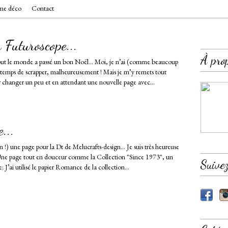
e déco
Contact
Futuroscope...
À pro
tout le monde a passé un bon Noël… Moi, je n’ai (comme beaucoup
le temps de scrapper, malheureusement ! Mais je m’y remets tout
 changer un peu et en attendant une nouvelle page avec...
...
n !) une page pour la Dt de Melucrafts-design… Je suis très heureuse
! Une page tout en douceur comme la Collection "Since 1973", un
Suive
e: J’ai utilisé le papier Romance de la collection...