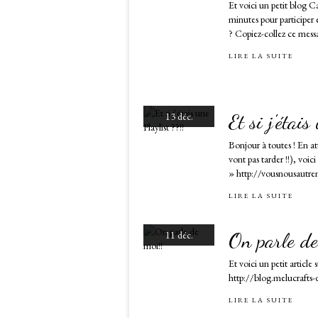
Et voici un petit blog C
minutes pour participer 
? Copiez-collez ce messa
LIRE LA SUITE
Et si j'étais
13 déc.
Bonjour à toutes ! En at
vont pas tarder !!), vo
» http://vousnousautreme
LIRE LA SUITE
On parle de
11 déc.
Et voici un petit article
http://blog.melucrafts
LIRE LA SUITE