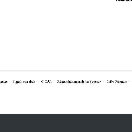
ntact
Signaler un abus
C.G.U.
Rémunération en droits d'auteur
Offre Premium