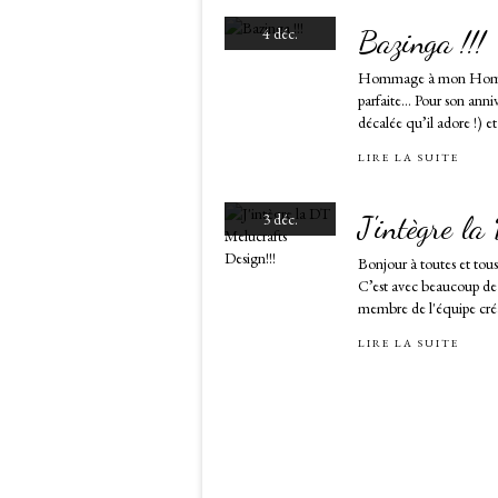
Bazinga !!!
4 déc.
Hommage à mon Homme !!
parfaite… Pour son annive
décalée qu’il adore !) et 
LIRE LA SUITE
J'intègre la
3 déc.
Bonjour à toutes et tous
C’est avec beaucoup de f
membre de l'équipe créat
LIRE LA SUITE