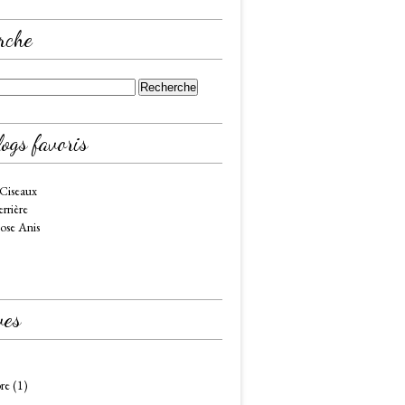
rche
ogs favoris
 Ciseaux
rrière
ose Anis
ves
re
(1)