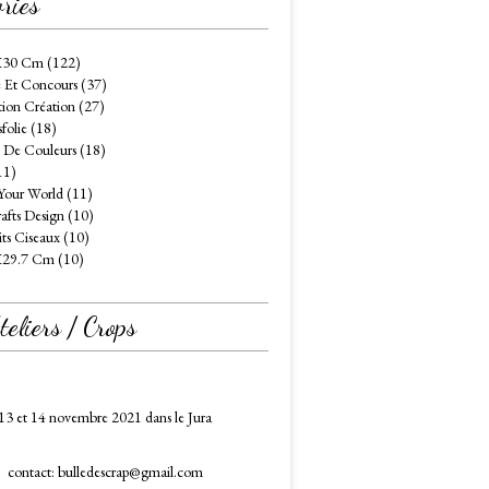
ries
X30 Cm (122)
 Et Concours (37)
tion Création (27)
folie (18)
 De Couleurs (18)
11)
Your World (11)
afts Design (10)
its Ciseaux (10)
X29.7 Cm (10)
eliers / Crops
13 et 14 novembre 2021 dans le Jura
contact: bulledescrap@gmail.com