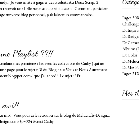
Catégo
andy... Je vous invite à gagner des produits Au Doux Scrap, 2
et recevoir une belle surprise au pied du sapin ! Comment participer
ge sur votre blog personnel, puis laissez un commentaire...
Pages 30
Challenge
Dt Inspira
Dt Badges
Dt Carnet
Albums (
 une Playlist ??!!
Dt Color 
Dt Melucr
tendant mes premières réas avec les collections de Cathy (qui ne
Dt Mes Pt
ici une page pour le sujet n°8 du Blog de « Vous et Nous Autrement
Pages 21
nt.blogspot.com/ que j’ai adoré !! Le sujet : "Et...
Mes At
 moi!!
 sur moi!! Vous pouvez le retrouver sur le blog de Melucrafts-Design...
-design.com/?p=924 Merci Cathy!!