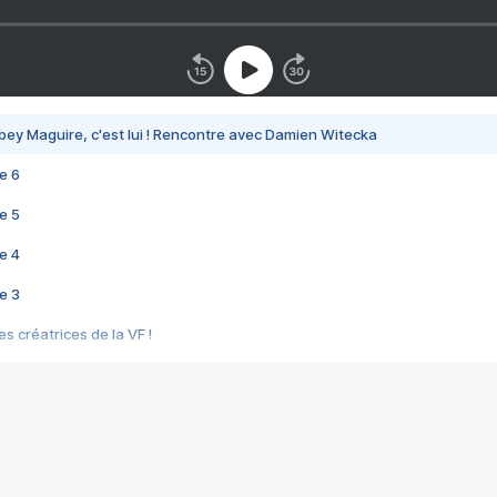
bey Maguire, c'est lui ! Rencontre avec Damien Witecka
e 6
e 5
e 4
e 3
s créatrices de la VF !
e 2
e 1
e Mektoub My Love arrive enfin ! Rencontre avec Shaïn Boumedine et Sal
i : après Toni en famille