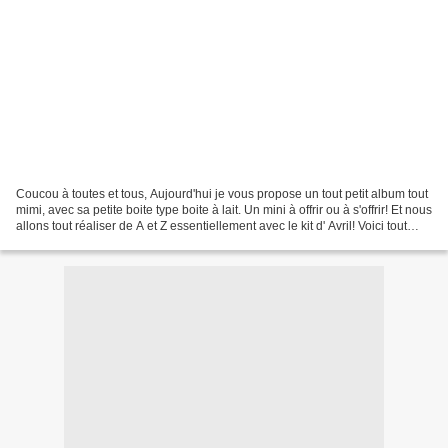
Coucou à toutes et tous, Aujourd'hui je vous propose un tout petit album tout
mimi, avec sa petite boite type boite à lait. Un mini à offrir ou à s'offrir! Et nous
allons tout réaliser de A et Z essentiellement avec le kit d' Avril! Voici tout
d'abord...