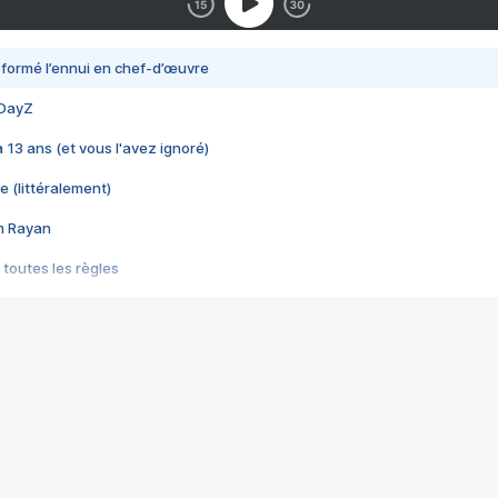
nsformé l’ennui en chef-d’œuvre
 DayZ
 a 13 ans (et vous l'avez ignoré)
e (littéralement)
im Rayan
 toutes les règles
s les jeux vidéo
us choquant de Rockstar ? - Le scandale BULLY
e plus moche de Steam
du RÊVE tourne au CAUCHEMAR
pendant 8 heures