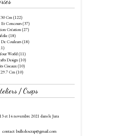
ries
X30 Cm (122)
 Et Concours (37)
tion Création (27)
folie (18)
 De Couleurs (18)
11)
Your World (11)
afts Design (10)
its Ciseaux (10)
X29.7 Cm (10)
eliers / Crops
13 et 14 novembre 2021 dans le Jura
contact: bulledescrap@gmail.com