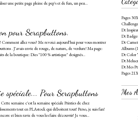
Catégo
iser une petite page pleine de pep's et de fun, un peu...
Pages 30
Challenge
on pour Scrapbuttons.
Dt Inspira
Dt Badges
s! Comment allez vous? Me revoici aujourd'hui pour vous montrer
Dt Carnet
uttons . J'avais envie de rouge, de nature, de verdure! Ma page:
Albums (
its de la boutique: Dies "100 % artistique" designés...
Dt Color 
Dt Melucr
Dt Mes Pt
Pages 21
e spéciale... Pour Scrapbuttons
Mes At
ette semaine c'est la semaine spéciale Printies de chez
issements tout en PLAstock qui déboitent tout! Perso, je suis fan!
core et bien ravie de vous les faire découvrir! Je vous...