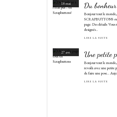
Du bonheur 
18 mai
Bonjour tout le monde, 
SCRAPBUTTONS ou presqu
page: Des détails: Vous 
designés...
LIRE LA SUITE
Une petite 
27 avr.
Bonjour tout le monde, 
revoilà avec une petite 
de faire une pose... A
LIRE LA SUITE