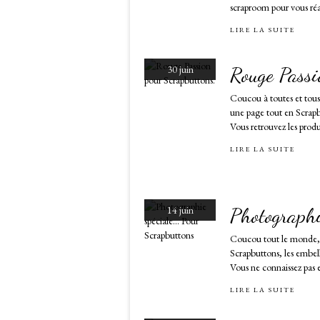
scraproom pour vous réal
LIRE LA SUITE
Rouge Passi
30 juin
Coucou à toutes et tou
une page tout en Scrapb
Vous retrouvez les produ
LIRE LA SUITE
Photographi
14 juin
Coucou tout le monde, C
Scrapbuttons, les embell
Vous ne connaissez pas en
LIRE LA SUITE