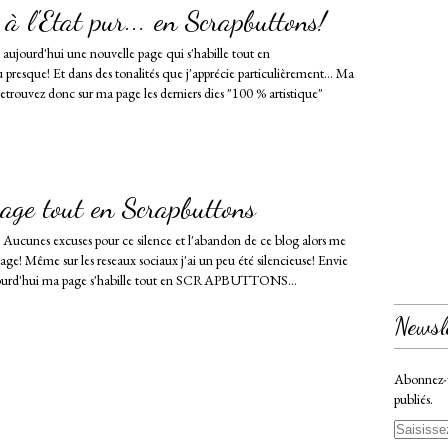
à l'Etat pur... en Scrapbuttons!
aujourd'hui une nouvelle page qui s'habille tout en
e! Et dans des tonalités que j'apprécie particulièrement... Ma
retrouvez donc sur ma page les derniers dies "100 % artistique"
page tout en Scrapbuttons
Aucunes excuses pour ce silence et l'abandon de ce blog alors me
page! Même sur les reseaux sociaux j'ai un peu été silencieuse! Envie
ujourd'hui ma page s'habille tout en SCRAPBUTTONS...
Newsl
Abonnez-vo
publiés.