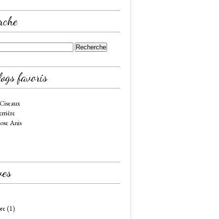
rche
ogs favoris
 Ciseaux
rrière
ose Anis
ves
re
(1)