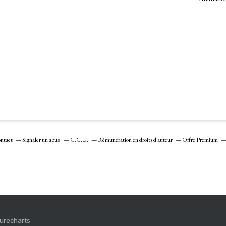
ntact
Signaler un abus
C.G.U.
Rémunération en droits d'auteur
Offre Premium
Purecharts