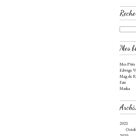
Reche
Mes bl
Mes P'tits
Edwige Ve
Mag de R
Fati
Maska
Archi
2021
Octob
2020