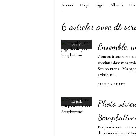
Accueil
Crops
Pages
Albums
Hom
6 articles avec
dt scr
Ensemble, u
23 août
Coucou à toutes et tous
continue dans mes envie
Scrapbuttons... Ma page
artistique"...
LIRE LA SUITE
Photo sérieu
12 juil.
Scrapbutton
Bonjour à toutes et tous
de bonnes vacances! Pou