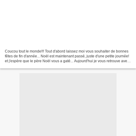
Coucou tout le monde!!! Tout d'abord laissez moi vous souhaiter de bonnes
fêtes de fin d'année... Noël est maintenant passé, juste d'une petite journée!
et j'espère que le père Noël vous a gaté... Aujourd'hui je vous retrouve avec
une réa pour la Dt de...