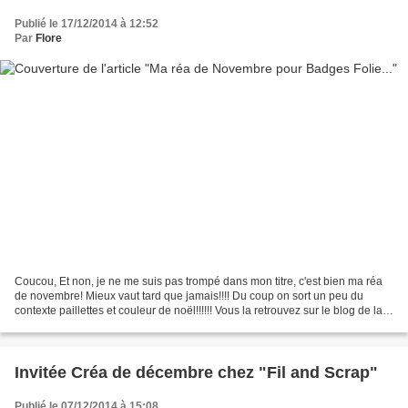
Publié le 17/12/2014 à 12:52
Par
Flore
Coucou, Et non, je ne me suis pas trompé dans mon titre, c'est bien ma réa
de novembre! Mieux vaut tard que jamais!!!! Du coup on sort un peu du
contexte paillettes et couleur de noël!!!!!! Vous la retrouvez sur le blog de la
boutique Badges Folie en...
Invitée Créa de décembre chez "Fil and Scrap"
Publié le 07/12/2014 à 15:08