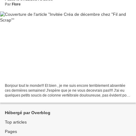
Par
Flore
Bonjour tout le monde!!! Et bien , je me suis encore terriblement absentée
ces dernières semaines! J'espère que je ne vous decevrais pas!!!! J'ai eu
quelques petits soucis de colonne vertébrale douloureuse, pas évident pour
scrapper mais petit à petit...
Hébergé par Overblog
Top articles
Pages