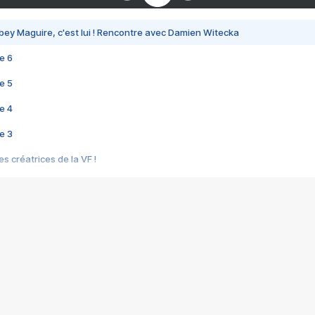
bey Maguire, c'est lui ! Rencontre avec Damien Witecka
e 6
e 5
e 4
e 3
s créatrices de la VF !
e 2
e 1
e Mektoub My Love arrive enfin ! Rencontre avec Shaïn Boumedine et Sal
i : après Toni en famille
elle réalise le bouleversant Dites lui que je l'aime
ais ! Rencontre autour de Vie privée de Rebecca Zlotowski