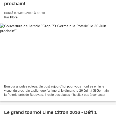
prochain!
Publié le 14/05/2016 à 06:30
Par
Flore
Bonjour à toutes et tous, Un post aujourd'hui pour vous montrez enfin le
visuel du prochain atelier que j'animerai le dimanche 26 Juin à St Germain
la Poterie près de Beauvais. Il reste des places n'hesitez pas à contacter
Sandrine. Le mini que nous allons...
Le grand tournoi Lime Citron 2016 - Défi 1