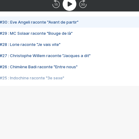
#30 : Eve Angeli raconte "Avant de partir"
#29 : MC Solaar raconte "Bouge de là"
28 : Lorie raconte "Je vais vite"
#27 : Christophe Willem raconte "Jacques a dit"
#26 : Chimène Badi raconte "Entre nous"
#25 : Indochine raconte "3e sexe"
#24 : Zaho raconte "C'est chelou"
#23 : Patrick Bruel raconte "Au café des délices"
#22 : Kyo raconte "Le chemin"
#21 : Nolwenn Leroy raconte "Cassé"
#20 : Patrick Hernandez raconte "Born to be alive"