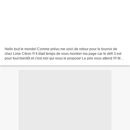
Hello tout le monde! Comme prévu me voici de retour pour le tournoi de
chez Lime Citron !!! Il était temps de vous montrer ma page car le défi 3 est
pour tout bientôt et c'est moi qui vous le propose! Le pire vous attend !!!! Mais
bon, vous me pardonnerez......